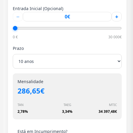
Entrada Inicial (Opcional)
−
+
0 €
30 000€
Prazo
Mensalidade
286,65€
TAN
TAEG
MTIC
2,78%
3,34%
34 397,48€
Está em Incumprimento?